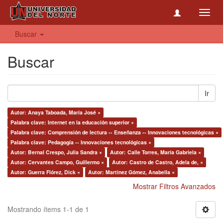
Toggl
navig
Buscar
Buscar
Ir
Autor: Anaya Taboada, María José ×
Palabra clave: Internet en la educación superior ×
Palabra clave: Comprensión de lectura -- Enseñanza -- Innovaciones tecnológicas ×
Palabra clave: Pedagogía -- Innovaciones tecnológicas ×
Autor: Bernal Crespo, Julia Sandra ×
Autor: Calle Torres, María Gabriela ×
Autor: Cervantes Campo, Guillermo ×
Autor: Castro de Castro, Adela de, ×
Autor: Guerra Flórez, Dick ×
Autor: Martínez Gómez, Anabella ×
Mostrar Filtros Avanzados
Mostrando ítems 1-1 de 1