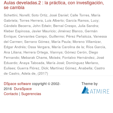
Aulas develadas.2 : la práctica, con investigación,
se cambia
Schettini, Norelli
;
Soto Ortiz, José Daniel
;
Calle Torres, María
Gabriela
;
Torres Herrera, Luis Alberto
;
García Ramos, Lucy
;
Cándelo Becerra, John Edwin
;
Bernal Crespo, Julia Sandra
;
Kleber Espinosa, Javier Mauricio
;
Jiménez Blanco, Germán
Enrique
;
Cervantes Campo, Guillermo
;
Pérez Peñaloza, Vanessa
del Carmen
;
Serrano Gómez, María Paula
;
Moreno Villamizar,
Edgar Andrés
;
Ossa Vergara, María Carolina de la
;
Ríos García,
Ana Liliana
;
Herrera Ortega, Viannys
;
Gómez Cerón, Diego
Fernando
;
Mebarak Chams, Moisés
;
Fontalvo Hernández, José
Eduardo
;
Anaya Taboada, María José
;
Domínguez Merlano,
Eulises
;
Guerra Flórez, Dick
;
Martínez Gómez, Anabella
;
Castro
de Castro, Adela de,
(
2017
)
DSpace software
copyright © 2002-
Theme by
2016
DuraSpace
Contacto
|
Sugerencias