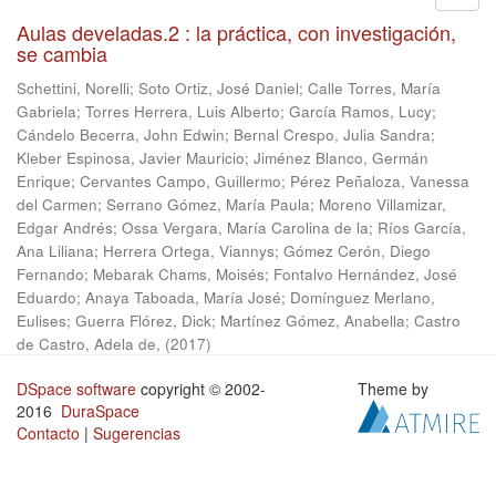
Aulas develadas.2 : la práctica, con investigación,
se cambia
Schettini, Norelli
;
Soto Ortiz, José Daniel
;
Calle Torres, María
Gabriela
;
Torres Herrera, Luis Alberto
;
García Ramos, Lucy
;
Cándelo Becerra, John Edwin
;
Bernal Crespo, Julia Sandra
;
Kleber Espinosa, Javier Mauricio
;
Jiménez Blanco, Germán
Enrique
;
Cervantes Campo, Guillermo
;
Pérez Peñaloza, Vanessa
del Carmen
;
Serrano Gómez, María Paula
;
Moreno Villamizar,
Edgar Andrés
;
Ossa Vergara, María Carolina de la
;
Ríos García,
Ana Liliana
;
Herrera Ortega, Viannys
;
Gómez Cerón, Diego
Fernando
;
Mebarak Chams, Moisés
;
Fontalvo Hernández, José
Eduardo
;
Anaya Taboada, María José
;
Domínguez Merlano,
Eulises
;
Guerra Flórez, Dick
;
Martínez Gómez, Anabella
;
Castro
de Castro, Adela de,
(
2017
)
DSpace software
copyright © 2002-
Theme by
2016
DuraSpace
Contacto
|
Sugerencias