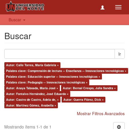
Toggl
navig
Buscar
Buscar
Ir
Autor: Calle Torres, María Gabriela ×
Palabra clave: Comprensión de lectura -- Enseñanza -- Innovaciones tecnológicas ×
Palabra clave: Educación superior -- Innovaciones tecnológicas ×
Palabra clave: Pedagogía -- Innovaciones tecnológicas ×
Autor: Anaya Taboada, María José ×
Autor: Bernal Crespo, Julia Sandra ×
Autor: Fontalvo Hernández, José Eduardo ×
Autor: Castro de Castro, Adela de, ×
Autor: Guerra Flórez, Dick ×
Autor: Martínez Gómez, Anabella ×
Mostrar Filtros Avanzados
Mostrando ítems 1-1 de 1