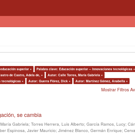
a educación superior ×
Palabra clave: Educación superior -- Innovaciones tecnológicas ×
astro de Castro, Adela de, ×
Autor: Calle Torres, María Gabriela ×
s tecnológicas ×
Autor: Guerra Flórez, Dick ×
Autor: Martínez Gómez, Anabella ×
Mostrar Filtros 
igación, se cambia
 María Gabriela
;
Torres Herrera, Luis Alberto
;
García Ramos, Lucy
;
Cán
ber Espinosa, Javier Mauricio
;
Jiménez Blanco, Germán Enrique
;
Cerv