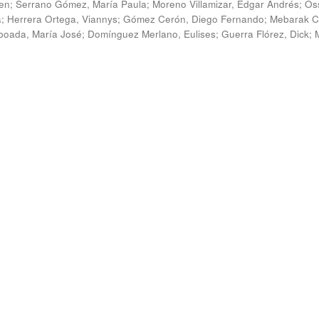
en
;
Serrano Gómez, María Paula
;
Moreno Villamizar, Edgar Andrés
;
Os
a
;
Herrera Ortega, Viannys
;
Gómez Cerón, Diego Fernando
;
Mebarak C
boada, María José
;
Domínguez Merlano, Eulises
;
Guerra Flórez, Dick
;