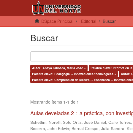
DSpace Principal
Editorial
Buscar
Buscar
Autor: Anaya Taboada, María José ×
Palabra clave: Internet en l
Palabra clave: Pedagogía -- Innovaciones tecnológicas ×
Autor: C
Palabra clave: Comprensión de lectura -- Enseñanza -- Innovacione
Mostrando ítems 1-1 de 1
Aulas develadas.2 : la práctica, con invest
Schettini, Norelli
;
Soto Ortiz, José Daniel
;
Calle Torres,
Becerra, John Edwin
;
Bernal Crespo, Julia Sandra
;
Kle