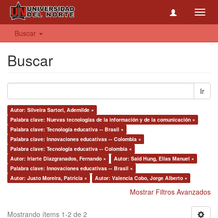
Toggl
navig
Buscar
Buscar
Ir
Autor: Silveira Sartori, Ademilde ×
Palabra clave: Nuevas tecnologías de la información y de la comunicación ×
Palabra clave: Tecnología educativa -- Brasil ×
Palabra clave: Innovaciones educativas -- Colombia ×
Palabra clave: Tecnología educativa -- Colombia ×
Autor: Iriarte Diazgranados, Fernando ×
Autor: Said Hung, Elías Manuel ×
Palabra clave: Innovaciones educativas -- Brasil ×
Autor: Justo Moreira, Patricia ×
Autor: Valencia Cobo, Jorge Alberto ×
Mostrar Filtros Avanzados
Mostrando ítems 1-2 de 2