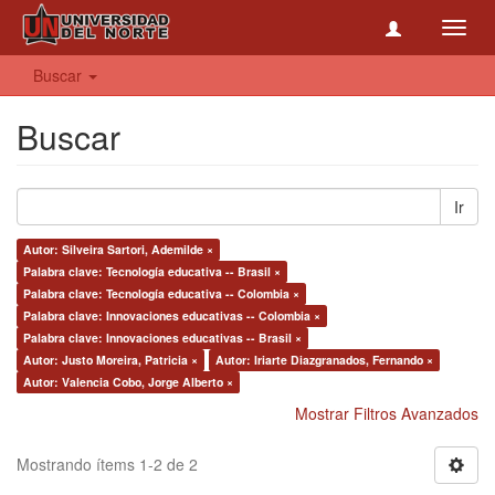
Toggl
navig
Buscar
Buscar
Ir
Autor: Silveira Sartori, Ademilde ×
Palabra clave: Tecnología educativa -- Brasil ×
Palabra clave: Tecnología educativa -- Colombia ×
Palabra clave: Innovaciones educativas -- Colombia ×
Palabra clave: Innovaciones educativas -- Brasil ×
Autor: Justo Moreira, Patricia ×
Autor: Iriarte Diazgranados, Fernando ×
Autor: Valencia Cobo, Jorge Alberto ×
Mostrar Filtros Avanzados
Mostrando ítems 1-2 de 2