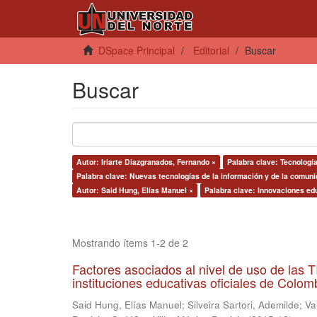
DSpace Principal
Editorial
Buscar
Buscar
Autor: Iriarte Diazgranados, Fernando ×
Palabra clave: Tecnologí
Palabra clave: Nuevas tecnologías de la información y de la comuni
Autor: Said Hung, Elías Manuel ×
Palabra clave: Innovaciones edu
Mostrando ítems 1-2 de 2
Factores asociados al nivel de uso de las
instituciones educativas oficiales de Colomb
Said Hung, Elías Manuel
;
Silveira Sartori, Ademilde
;
Va