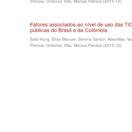
Patricia
;
Ordóñez Villa, Mónica Patricia
(
2015-12
)
Fatores associados ao nível de uso das T
públicas do Brasil e da Colômbia
Said Hung, Elías Manuel
;
Silveira Sartori, Ademilde
;
Va
Patricia
;
Ordóñez Villa, Mónica Patricia
(
2015-12
)