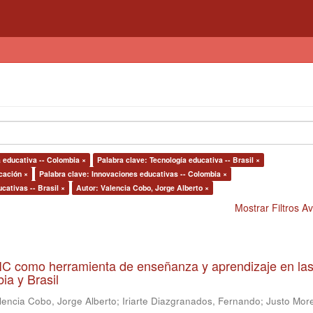
a educativa -- Colombia ×
Palabra clave: Tecnología educativa -- Brasil ×
cación ×
Palabra clave: Innovaciones educativas -- Colombia ×
cativas -- Brasil ×
Autor: Valencia Cobo, Jorge Alberto ×
Mostrar Filtros 
 TIC como herramienta de enseñanza y aprendizaje en la
ia y Brasil
lencia Cobo, Jorge Alberto
;
Iriarte Diazgranados, Fernando
;
Justo More