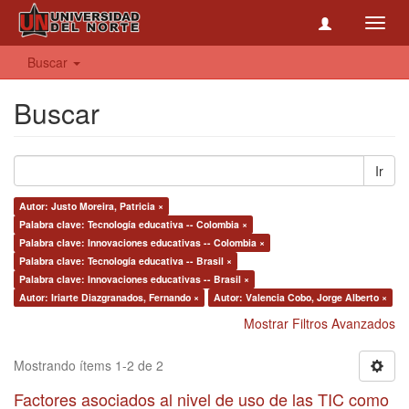
Toggl
navig
Buscar
Buscar
Ir
Autor: Justo Moreira, Patricia ×
Palabra clave: Tecnología educativa -- Colombia ×
Palabra clave: Innovaciones educativas -- Colombia ×
Palabra clave: Tecnología educativa -- Brasil ×
Palabra clave: Innovaciones educativas -- Brasil ×
Autor: Iriarte Diazgranados, Fernando ×
Autor: Valencia Cobo, Jorge Alberto ×
Mostrar Filtros Avanzados
Mostrando ítems 1-2 de 2
Factores asociados al nivel de uso de las TIC como