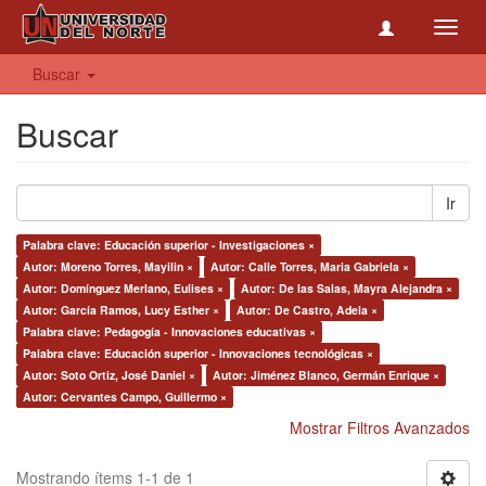
Toggl
navig
Buscar
Buscar
Ir
Palabra clave: Educación superior - Investigaciones ×
Autor: Moreno Torres, Mayilin ×
Autor: Calle Torres, Maria Gabriela ×
Autor: Domínguez Merlano, Eulises ×
Autor: De las Salas, Mayra Alejandra ×
Autor: García Ramos, Lucy Esther ×
Autor: De Castro, Adela ×
Palabra clave: Pedagogía - Innovaciones educativas ×
Palabra clave: Educación superior - Innovaciones tecnológicas ×
Autor: Soto Ortiz, José Daniel ×
Autor: Jiménez Blanco, Germán Enrique ×
Autor: Cervantes Campo, Guillermo ×
Mostrar Filtros Avanzados
Mostrando ítems 1-1 de 1