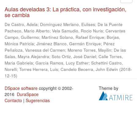
Aulas develadas 3: La práctica, con investigación,
se cambia
De Castro, Adela
;
Domínguez Merlano, Eulises
;
De la Puente
Pacheco, Mario Alberto
;
Vela Samudio, Rocio Nuris
;
Cervantes
Campo, Guillermo
;
Martínez Solano, Rafael Enrique
;
Borjas,
Mónica Patricia
;
Jiménez Blanco, Germán Enrique
;
Pérez
Peñaloza, Vanessa del Carmen
;
Moreno Torres, Mayilin
;
De las
Salas, Mayra Alejandra
;
Soto Ortiz, José Daniel
;
Calle Torres,
Maria Gabriela
;
García Ramos, Lucy Esther
;
Schettini Castro,
Norelli
;
Torres Herrera, Luis
;
Candelo Becerra, John Edwin
(
2018-
12-15
)
DSpace software
copyright © 2002-
Theme by
2016
DuraSpace
Contacto
|
Sugerencias