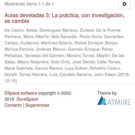
Mostrando ítems 1-1 de 1
Aulas develadas 3: La práctica, con investigación,
se cambia
De Castro, Adela
;
Domínguez Merlano, Eulises
;
De la Puente
Pacheco, Mario Alberto
;
Vela Samudio, Rocio Nuris
;
Cervantes
Campo, Guillermo
;
Martínez Solano, Rafael Enrique
;
Borjas,
Mónica Patricia
;
Jiménez Blanco, Germán Enrique
;
Pérez
Peñaloza, Vanessa del Carmen
;
Moreno Torres, Mayilin
;
De las
Salas, Mayra Alejandra
;
Soto Ortiz, José Daniel
;
Calle Torres,
Maria Gabriela
;
García Ramos, Lucy Esther
;
Schettini Castro,
Norelli
;
Torres Herrera, Luis
;
Candelo Becerra, John Edwin
(
2018-
12-15
)
DSpace software
copyright © 2002-
Theme by
2016
DuraSpace
Contacto
|
Sugerencias