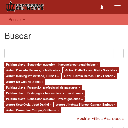
Toggl
navig
Buscar
Buscar
Ir
Palabra clave: Educación superior - Innovaciones tecnológicas ×
Autor: Candelo Becerra, John Edwin ×
Autor: Calle Torres, Maria Gabriela ×
Autor: Domínguez Merlano, Eulises ×
Autor: García Ramos, Lucy Esther ×
Autor: De Castro, Adela ×
Palabra clave: Formación profesional de maestros ×
Palabra clave: Pedagogía - Innovaciones educativas ×
Palabra clave: Educación superior - Investigaciones ×
Autor: Soto Ortiz, José Daniel ×
Autor: Jiménez Blanco, Germán Enrique ×
Autor: Cervantes Campo, Guillermo ×
Mostrar Filtros Avanzados