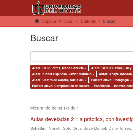
DSpace Principal
Editorial
Buscar
Buscar
Autor: Calle Torres, María Gabriela ×
Autor: García Ramos, Lucy 
Autor: Kleber Espinosa, Javier Mauricio ×
Autor: Anaya Taboada,
Autor: Castro de Castro, Adela de, ×
Palabra clave: Pedagogía --
Palabra clave: Comprensión de lectura -- Enseñanza -- Innovacione
Mostrando ítems 1-1 de 1
Aulas develadas.2 : la práctica, con invest
Schettini, Norelli
;
Soto Ortiz, José Daniel
;
Calle Torres,