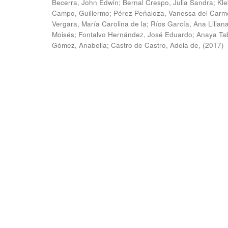
Becerra, John Edwin
;
Bernal Crespo, Julia Sandra
;
Kle
Campo, Guillermo
;
Pérez Peñaloza, Vanessa del Carm
Vergara, María Carolina de la
;
Ríos García, Ana Lilian
Moisés
;
Fontalvo Hernández, José Eduardo
;
Anaya Ta
Gómez, Anabella
;
Castro de Castro, Adela de,
(
2017
)