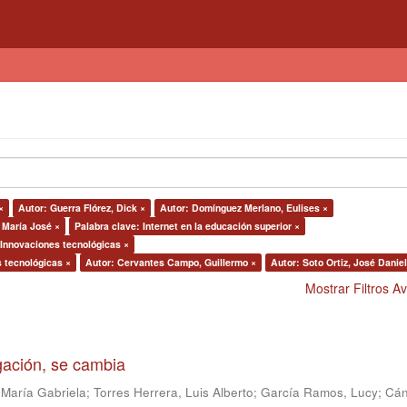
×
Autor: Guerra Flórez, Dick ×
Autor: Domínguez Merlano, Eulises ×
 María José ×
Palabra clave: Internet en la educación superior ×
 Innovaciones tecnológicas ×
s tecnológicas ×
Autor: Cervantes Campo, Guillermo ×
Autor: Soto Ortiz, José Daniel
Mostrar Filtros 
igación, se cambia
 María Gabriela
;
Torres Herrera, Luis Alberto
;
García Ramos, Lucy
;
Cán