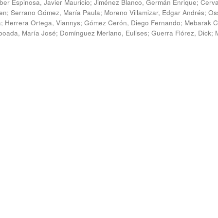
ber Espinosa, Javier Mauricio
;
Jiménez Blanco, Germán Enrique
;
Cerv
en
;
Serrano Gómez, María Paula
;
Moreno Villamizar, Edgar Andrés
;
Os
a
;
Herrera Ortega, Viannys
;
Gómez Cerón, Diego Fernando
;
Mebarak C
boada, María José
;
Domínguez Merlano, Eulises
;
Guerra Flórez, Dick
;