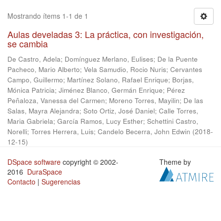
Mostrando ítems 1-1 de 1
Aulas develadas 3: La práctica, con investigación,
se cambia
De Castro, Adela
;
Domínguez Merlano, Eulises
;
De la Puente
Pacheco, Mario Alberto
;
Vela Samudio, Rocio Nuris
;
Cervantes
Campo, Guillermo
;
Martínez Solano, Rafael Enrique
;
Borjas,
Mónica Patricia
;
Jiménez Blanco, Germán Enrique
;
Pérez
Peñaloza, Vanessa del Carmen
;
Moreno Torres, Mayilin
;
De las
Salas, Mayra Alejandra
;
Soto Ortiz, José Daniel
;
Calle Torres,
Maria Gabriela
;
García Ramos, Lucy Esther
;
Schettini Castro,
Norelli
;
Torres Herrera, Luis
;
Candelo Becerra, John Edwin
(
2018-
12-15
)
DSpace software
copyright © 2002-
Theme by
2016
DuraSpace
Contacto
|
Sugerencias