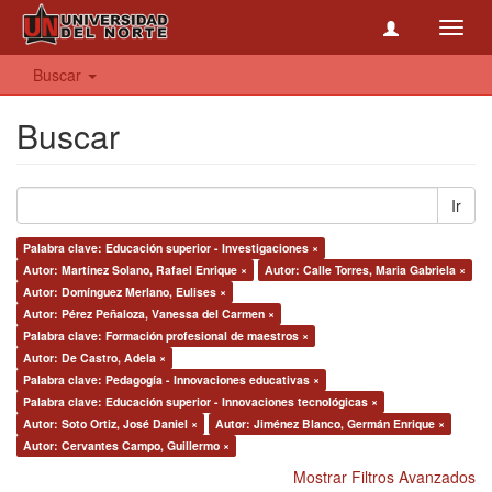
Toggl
navig
Buscar
Buscar
Ir
Palabra clave: Educación superior - Investigaciones ×
Autor: Martínez Solano, Rafael Enrique ×
Autor: Calle Torres, Maria Gabriela ×
Autor: Domínguez Merlano, Eulises ×
Autor: Pérez Peñaloza, Vanessa del Carmen ×
Palabra clave: Formación profesional de maestros ×
Autor: De Castro, Adela ×
Palabra clave: Pedagogía - Innovaciones educativas ×
Palabra clave: Educación superior - Innovaciones tecnológicas ×
Autor: Soto Ortiz, José Daniel ×
Autor: Jiménez Blanco, Germán Enrique ×
Autor: Cervantes Campo, Guillermo ×
Mostrar Filtros Avanzados