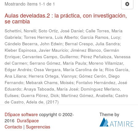
Mostrando ítems 1-1 de 1
Aulas develadas.2 : la práctica, con investigación,
se cambia
Schettini, Norelli
;
Soto Ortiz, José Daniel
;
Calle Torres, María
Gabriela
;
Torres Herrera, Luis Alberto
;
García Ramos, Lucy
;
Cándelo Becerra, John Edwin
;
Bernal Crespo, Julia Sandra
;
Kleber Espinosa, Javier Mauricio
;
Jiménez Blanco, Germán
Enrique
;
Cervantes Campo, Guillermo
;
Pérez Peñaloza, Vanessa
del Carmen
;
Serrano Gómez, María Paula
;
Moreno Villamizar,
Edgar Andrés
;
Ossa Vergara, María Carolina de la
;
Ríos García,
Ana Liliana
;
Herrera Ortega, Viannys
;
Gómez Cerón, Diego
Fernando
;
Mebarak Chams, Moisés
;
Fontalvo Hernández, José
Eduardo
;
Anaya Taboada, María José
;
Domínguez Merlano,
Eulises
;
Guerra Flórez, Dick
;
Martínez Gómez, Anabella
;
Castro
de Castro, Adela de,
(
2017
)
DSpace software
copyright © 2002-
Theme by
2016
DuraSpace
Contacto
|
Sugerencias