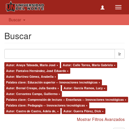
Toggl
navig
Buscar
Buscar
Ir
Autor: Anaya Taboada, María José ×
Autor: Calle Torres, María Gabriela ×
Autor: Fontalvo Hernández, José Eduardo ×
Autor: Martínez Gómez, Anabella ×
Palabra clave: Educación superior -- Innovaciones tecnológicas ×
Autor: Bernal Crespo, Julia Sandra ×
Autor: García Ramos, Lucy ×
Autor: Cervantes Campo, Guillermo ×
Palabra clave: Comprensión de lectura -- Enseñanza -- Innovaciones tecnológicas ×
Palabra clave: Pedagogía -- Innovaciones tecnológicas ×
Autor: Castro de Castro, Adela de, ×
Autor: Guerra Flórez, Dick ×
Mostrar Filtros Avanzados