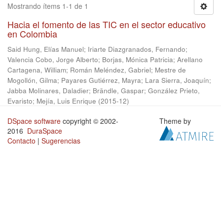
Mostrando ítems 1-1 de 1
Hacia el fomento de las TIC en el sector educativo
en Colombia
Said Hung, Elías Manuel
;
Iriarte Diazgranados, Fernando
;
Valencia Cobo, Jorge Alberto
;
Borjas, Mónica Patricia
;
Arellano
Cartagena, William
;
Román Meléndez, Gabriel
;
Mestre de
Mogollón, Gilma
;
Payares Gutiérrez, Mayra
;
Lara Sierra, Joaquín
;
Jabba Molinares, Daladier
;
Brändle, Gaspar
;
González Prieto,
Evaristo
;
Mejía, Luis Enrique
(
2015-12
)
DSpace software
copyright © 2002-
Theme by
2016
DuraSpace
Contacto
|
Sugerencias