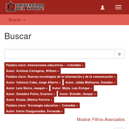
Toggl
navig
Buscar
Buscar
Ir
Palabra clave: Innovaciones educativas -- Colombia ×
Autor: Arellano Cartagena, William ×
Palabra clave: Nuevas tecnologías de la información y de la comunicación ×
Autor: Valencia Cobo, Jorge Alberto ×
Autor: Jabba Molinares, Daladier ×
Autor: Lara Sierra, Joaquín ×
Autor: Mejía, Luis Enrique ×
Autor: González Prieto, Evaristo ×
Autor: Brändle, Gaspar ×
Autor: Borjas, Mónica Patricia ×
Palabra clave: Tecnología educativa -- Colombia ×
Autor: Iriarte Diazgranados, Fernando ×
Mostrar Filtros Avanzados