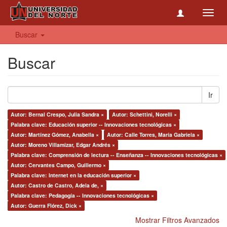
Toggl
navig
Buscar
Buscar
Ir
Autor: Bernal Crespo, Julia Sandra ×
Autor: Schettini, Norelli ×
Palabra clave: Educación superior -- Innovaciones tecnológicas ×
Autor: Martínez Gómez, Anabella ×
Autor: Calle Torres, María Gabriela ×
Autor: Moreno Villamizar, Edgar Andrés ×
Palabra clave: Comprensión de lectura -- Enseñanza -- Innovaciones tecnológicas ×
Autor: Cervantes Campo, Guillermo ×
Palabra clave: Internet en la educación superior ×
Autor: Castro de Castro, Adela de, ×
Palabra clave: Pedagogía -- Innovaciones tecnológicas ×
Autor: Guerra Flórez, Dick ×
Mostrar Filtros Avanzados