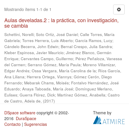
Mostrando ítems 1-1 de 1
Aulas develadas.2 : la práctica, con investigación,
se cambia
Schettini, Norelli
;
Soto Ortiz, José Daniel
;
Calle Torres, María
Gabriela
;
Torres Herrera, Luis Alberto
;
García Ramos, Lucy
;
Cándelo Becerra, John Edwin
;
Bernal Crespo, Julia Sandra
;
Kleber Espinosa, Javier Mauricio
;
Jiménez Blanco, Germán
Enrique
;
Cervantes Campo, Guillermo
;
Pérez Peñaloza, Vanessa
del Carmen
;
Serrano Gómez, María Paula
;
Moreno Villamizar,
Edgar Andrés
;
Ossa Vergara, María Carolina de la
;
Ríos García,
Ana Liliana
;
Herrera Ortega, Viannys
;
Gómez Cerón, Diego
Fernando
;
Mebarak Chams, Moisés
;
Fontalvo Hernández, José
Eduardo
;
Anaya Taboada, María José
;
Domínguez Merlano,
Eulises
;
Guerra Flórez, Dick
;
Martínez Gómez, Anabella
;
Castro
de Castro, Adela de,
(
2017
)
DSpace software
copyright © 2002-
Theme by
2016
DuraSpace
Contacto
|
Sugerencias