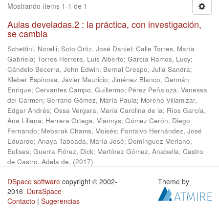
Mostrando ítems 1-1 de 1
Aulas develadas.2 : la práctica, con investigación,
se cambia
Schettini, Norelli
;
Soto Ortiz, José Daniel
;
Calle Torres, María
Gabriela
;
Torres Herrera, Luis Alberto
;
García Ramos, Lucy
;
Cándelo Becerra, John Edwin
;
Bernal Crespo, Julia Sandra
;
Kleber Espinosa, Javier Mauricio
;
Jiménez Blanco, Germán
Enrique
;
Cervantes Campo, Guillermo
;
Pérez Peñaloza, Vanessa
del Carmen
;
Serrano Gómez, María Paula
;
Moreno Villamizar,
Edgar Andrés
;
Ossa Vergara, María Carolina de la
;
Ríos García,
Ana Liliana
;
Herrera Ortega, Viannys
;
Gómez Cerón, Diego
Fernando
;
Mebarak Chams, Moisés
;
Fontalvo Hernández, José
Eduardo
;
Anaya Taboada, María José
;
Domínguez Merlano,
Eulises
;
Guerra Flórez, Dick
;
Martínez Gómez, Anabella
;
Castro
de Castro, Adela de,
(
2017
)
DSpace software
copyright © 2002-
Theme by
2016
DuraSpace
Contacto
|
Sugerencias