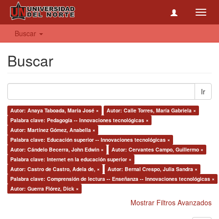
Toggl
navig
Buscar
Buscar
Ir
Autor: Anaya Taboada, María José ×
Autor: Calle Torres, María Gabriela ×
Palabra clave: Pedagogía -- Innovaciones tecnológicas ×
Autor: Martínez Gómez, Anabella ×
Palabra clave: Educación superior -- Innovaciones tecnológicas ×
Autor: Cándelo Becerra, John Edwin ×
Autor: Cervantes Campo, Guillermo ×
Palabra clave: Internet en la educación superior ×
Autor: Castro de Castro, Adela de, ×
Autor: Bernal Crespo, Julia Sandra ×
Palabra clave: Comprensión de lectura -- Enseñanza -- Innovaciones tecnológicas ×
Autor: Guerra Flórez, Dick ×
Mostrar Filtros Avanzados