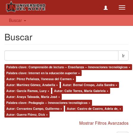
Toggl
navig
Buscar
Buscar
Ir
Palabra clave: Comprensión de lectura -- Enseñanza -- Innovaciones tecnológicas ×
Palabra clave: Internet en la educación superior ×
Autor: Pérez Peñaloza, Vanessa del Carmen ×
Autor: Martínez Gómez, Anabella ×
Autor: Bernal Crespo, Julia Sandra ×
Autor: García Ramos, Lucy ×
Autor: Calle Torres, María Gabriela ×
Autor: Anaya Taboada, María José ×
Palabra clave: Pedagogía -- Innovaciones tecnológicas ×
Autor: Cervantes Campo, Guillermo ×
Autor: Castro de Castro, Adela de, ×
Autor: Guerra Flórez, Dick ×
Mostrar Filtros Avanzados