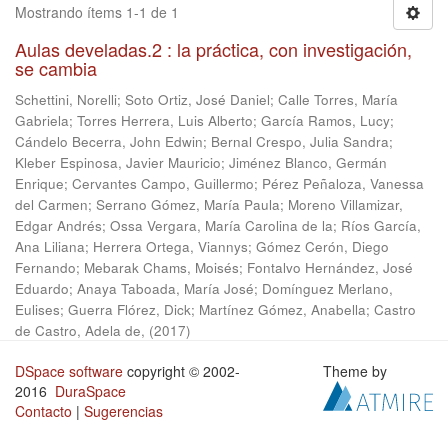
Mostrando ítems 1-1 de 1
Aulas develadas.2 : la práctica, con investigación,
se cambia
Schettini, Norelli
;
Soto Ortiz, José Daniel
;
Calle Torres, María
Gabriela
;
Torres Herrera, Luis Alberto
;
García Ramos, Lucy
;
Cándelo Becerra, John Edwin
;
Bernal Crespo, Julia Sandra
;
Kleber Espinosa, Javier Mauricio
;
Jiménez Blanco, Germán
Enrique
;
Cervantes Campo, Guillermo
;
Pérez Peñaloza, Vanessa
del Carmen
;
Serrano Gómez, María Paula
;
Moreno Villamizar,
Edgar Andrés
;
Ossa Vergara, María Carolina de la
;
Ríos García,
Ana Liliana
;
Herrera Ortega, Viannys
;
Gómez Cerón, Diego
Fernando
;
Mebarak Chams, Moisés
;
Fontalvo Hernández, José
Eduardo
;
Anaya Taboada, María José
;
Domínguez Merlano,
Eulises
;
Guerra Flórez, Dick
;
Martínez Gómez, Anabella
;
Castro
de Castro, Adela de,
(
2017
)
DSpace software
copyright © 2002-
Theme by
2016
DuraSpace
Contacto
|
Sugerencias