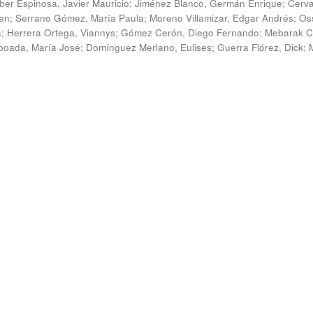
ber Espinosa, Javier Mauricio
;
Jiménez Blanco, Germán Enrique
;
Cerv
en
;
Serrano Gómez, María Paula
;
Moreno Villamizar, Edgar Andrés
;
Os
a
;
Herrera Ortega, Viannys
;
Gómez Cerón, Diego Fernando
;
Mebarak C
boada, María José
;
Domínguez Merlano, Eulises
;
Guerra Flórez, Dick
;