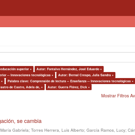
a educación superior ×
Autor: Fontalvo Hernández, José Eduardo ×
rior -- Innovaciones tecnológicas ×
Autor: Bernal Crespo, Julia Sandra ×
 ×
Palabra clave: Comprensión de lectura -- Enseñanza -- Innovaciones tecnológicas ×
astro de Castro, Adela de, ×
Autor: Guerra Flórez, Dick ×
Mostrar Filtros 
igación, se cambia
 María Gabriela
;
Torres Herrera, Luis Alberto
;
García Ramos, Lucy
;
Cán