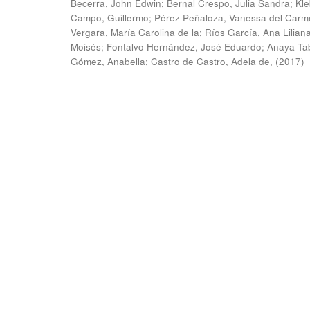
Becerra, John Edwin
;
Bernal Crespo, Julia Sandra
;
Kle
Campo, Guillermo
;
Pérez Peñaloza, Vanessa del Carm
Vergara, María Carolina de la
;
Ríos García, Ana Lilian
Moisés
;
Fontalvo Hernández, José Eduardo
;
Anaya Ta
Gómez, Anabella
;
Castro de Castro, Adela de,
(
2017
)