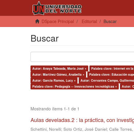
DSpace Principal
Editorial
Buscar
Buscar
Autor: Anaya Taboada, María José ×
Palabra clave: Internet en l
Autor: Martínez Gómez, Anabella ×
Palabra clave: Educación supe
Autor: García Ramos, Lucy ×
Autor: Cervantes Campo, Guillermo
Palabra clave: Pedagogía -- Innovaciones tecnológicas ×
Autor: C
Mostrando ítems 1-1 de 1
Aulas develadas.2 : la práctica, con invest
Schettini, Norelli
;
Soto Ortiz, José Daniel
;
Calle Torres,