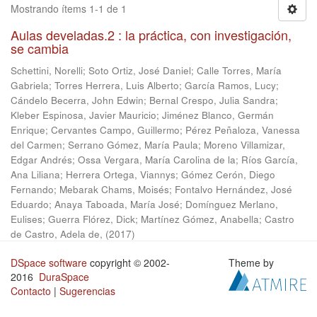
Mostrando ítems 1-1 de 1
Aulas develadas.2 : la práctica, con investigación,
se cambia
Schettini, Norelli
;
Soto Ortiz, José Daniel
;
Calle Torres, María
Gabriela
;
Torres Herrera, Luis Alberto
;
García Ramos, Lucy
;
Cándelo Becerra, John Edwin
;
Bernal Crespo, Julia Sandra
;
Kleber Espinosa, Javier Mauricio
;
Jiménez Blanco, Germán
Enrique
;
Cervantes Campo, Guillermo
;
Pérez Peñaloza, Vanessa
del Carmen
;
Serrano Gómez, María Paula
;
Moreno Villamizar,
Edgar Andrés
;
Ossa Vergara, María Carolina de la
;
Ríos García,
Ana Liliana
;
Herrera Ortega, Viannys
;
Gómez Cerón, Diego
Fernando
;
Mebarak Chams, Moisés
;
Fontalvo Hernández, José
Eduardo
;
Anaya Taboada, María José
;
Domínguez Merlano,
Eulises
;
Guerra Flórez, Dick
;
Martínez Gómez, Anabella
;
Castro
de Castro, Adela de,
(
2017
)
DSpace software
copyright © 2002-
Theme by
2016
DuraSpace
Contacto
|
Sugerencias