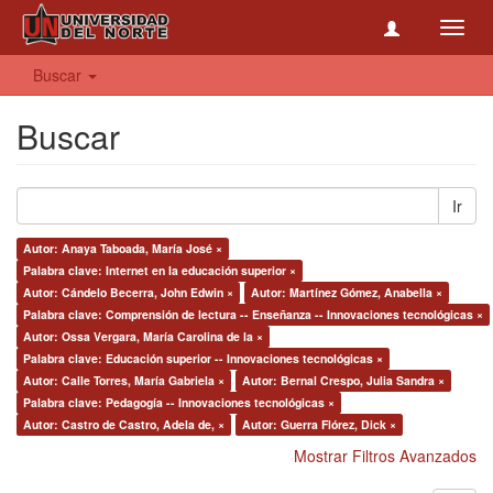
Toggl
navig
Buscar
Buscar
Ir
Autor: Anaya Taboada, María José ×
Palabra clave: Internet en la educación superior ×
Autor: Cándelo Becerra, John Edwin ×
Autor: Martínez Gómez, Anabella ×
Palabra clave: Comprensión de lectura -- Enseñanza -- Innovaciones tecnológicas ×
Autor: Ossa Vergara, María Carolina de la ×
Palabra clave: Educación superior -- Innovaciones tecnológicas ×
Autor: Calle Torres, María Gabriela ×
Autor: Bernal Crespo, Julia Sandra ×
Palabra clave: Pedagogía -- Innovaciones tecnológicas ×
Autor: Castro de Castro, Adela de, ×
Autor: Guerra Flórez, Dick ×
Mostrar Filtros Avanzados