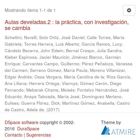
Mostrando ítems 1-1 de 1
Aulas develadas.2 : la práctica, con investigación,
se cambia
Schettini, Norelli
;
Soto Ortiz, José Daniel
;
Calle Torres, María
Gabriela
;
Torres Herrera, Luis Alberto
;
García Ramos, Lucy
;
Cándelo Becerra, John Edwin
;
Bernal Crespo, Julia Sandra
;
Kleber Espinosa, Javier Mauricio
;
Jiménez Blanco, Germán
Enrique
;
Cervantes Campo, Guillermo
;
Pérez Peñaloza, Vanessa
del Carmen
;
Serrano Gómez, María Paula
;
Moreno Villamizar,
Edgar Andrés
;
Ossa Vergara, María Carolina de la
;
Ríos García,
Ana Liliana
;
Herrera Ortega, Viannys
;
Gómez Cerón, Diego
Fernando
;
Mebarak Chams, Moisés
;
Fontalvo Hernández, José
Eduardo
;
Anaya Taboada, María José
;
Domínguez Merlano,
Eulises
;
Guerra Flórez, Dick
;
Martínez Gómez, Anabella
;
Castro
de Castro, Adela de,
(
2017
)
DSpace software
copyright © 2002-
Theme by
2016
DuraSpace
Contacto
|
Sugerencias