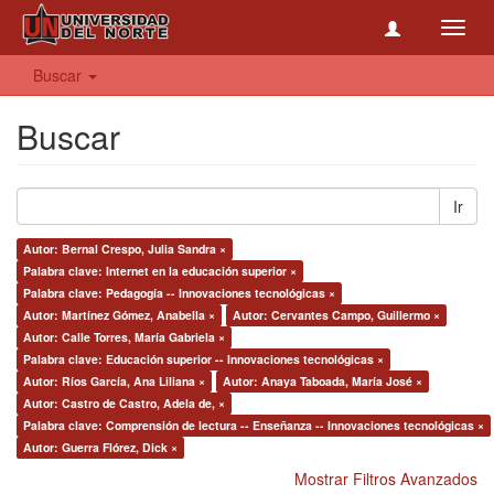
Toggl
navig
Buscar
Buscar
Ir
Autor: Bernal Crespo, Julia Sandra ×
Palabra clave: Internet en la educación superior ×
Palabra clave: Pedagogía -- Innovaciones tecnológicas ×
Autor: Martínez Gómez, Anabella ×
Autor: Cervantes Campo, Guillermo ×
Autor: Calle Torres, María Gabriela ×
Palabra clave: Educación superior -- Innovaciones tecnológicas ×
Autor: Ríos García, Ana Liliana ×
Autor: Anaya Taboada, María José ×
Autor: Castro de Castro, Adela de, ×
Palabra clave: Comprensión de lectura -- Enseñanza -- Innovaciones tecnológicas ×
Autor: Guerra Flórez, Dick ×
Mostrar Filtros Avanzados