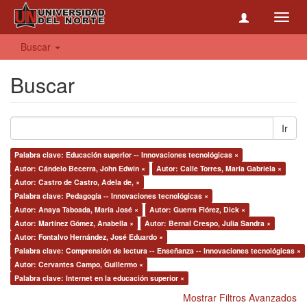
Toggl
navig
Buscar
Buscar
Ir
Palabra clave: Educación superior -- Innovaciones tecnológicas ×
Autor: Cándelo Becerra, John Edwin ×
Autor: Calle Torres, María Gabriela ×
Autor: Castro de Castro, Adela de, ×
Palabra clave: Pedagogía -- Innovaciones tecnológicas ×
Autor: Anaya Taboada, María José ×
Autor: Guerra Flórez, Dick ×
Autor: Martínez Gómez, Anabella ×
Autor: Bernal Crespo, Julia Sandra ×
Autor: Fontalvo Hernández, José Eduardo ×
Palabra clave: Comprensión de lectura -- Enseñanza -- Innovaciones tecnológicas ×
Autor: Cervantes Campo, Guillermo ×
Palabra clave: Internet en la educación superior ×
Mostrar Filtros Avanzados