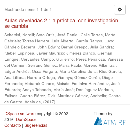
Mostrando ítems 1-1 de 1
Aulas develadas.2 : la práctica, con investigación,
se cambia
Schettini, Norelli
;
Soto Ortiz, José Daniel
;
Calle Torres, María
Gabriela
;
Torres Herrera, Luis Alberto
;
García Ramos, Lucy
;
Cándelo Becerra, John Edwin
;
Bernal Crespo, Julia Sandra
;
Kleber Espinosa, Javier Mauricio
;
Jiménez Blanco, Germán
Enrique
;
Cervantes Campo, Guillermo
;
Pérez Peñaloza, Vanessa
del Carmen
;
Serrano Gómez, María Paula
;
Moreno Villamizar,
Edgar Andrés
;
Ossa Vergara, María Carolina de la
;
Ríos García,
Ana Liliana
;
Herrera Ortega, Viannys
;
Gómez Cerón, Diego
Fernando
;
Mebarak Chams, Moisés
;
Fontalvo Hernández, José
Eduardo
;
Anaya Taboada, María José
;
Domínguez Merlano,
Eulises
;
Guerra Flórez, Dick
;
Martínez Gómez, Anabella
;
Castro
de Castro, Adela de,
(
2017
)
DSpace software
copyright © 2002-
Theme by
2016
DuraSpace
Contacto
|
Sugerencias