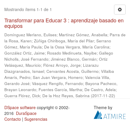
Mostrando ítems 1-1 de 1
Transformar para Educar 3 : aprendizaje basado en
equipos
Domínguez Merlano, Eulises
;
Martínez Gómez, Anabella
;
Parra de
la Rosa, Karen
;
Zúñiga Chiriboga, María del Pilar
;
Serrano
Gómez, María Paula
;
De la Ossa Vergara, María Carolina
;
González Ortiz, Jaime
;
Rosado Medinueta, Nayibe
;
Gallego
Nicholls, José Fernando
;
Jiménez Blanco, Germán
;
Ortiz
Velásquez, Mauricio
;
Flórez Arroyo, Jorge
;
Lizarazu
Diazgranados, Ismael
;
Cervantes Acosta, Guillermo
;
Villalba
Amarís, Pedro
;
San Juan Vergara, Homero
;
Valencia Villa,
Gerardo José
;
Vásquez Rengifo, Fernando
;
Bayona Pacheco,
Brayan Leonardo
;
Fuentes García, Martha
;
De Castro, Adela
;
Guerra Flórez, Dick
;
De la Hoz Reyes, Sabrina
(
2017-11-22
)
DSpace software
copyright © 2002-
Theme by
2016
DuraSpace
Contacto
|
Sugerencias