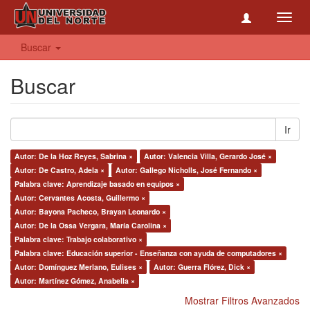
Toggl
navig
Buscar
Buscar
Ir
Autor: De la Hoz Reyes, Sabrina ×
Autor: Valencia Villa, Gerardo José ×
Autor: De Castro, Adela ×
Autor: Gallego Nicholls, José Fernando ×
Palabra clave: Aprendizaje basado en equipos ×
Autor: Cervantes Acosta, Guillermo ×
Autor: Bayona Pacheco, Brayan Leonardo ×
Autor: De la Ossa Vergara, María Carolina ×
Palabra clave: Trabajo colaborativo ×
Palabra clave: Educación superior - Enseñanza con ayuda de computadores ×
Autor: Domínguez Merlano, Eulises ×
Autor: Guerra Flórez, Dick ×
Autor: Martínez Gómez, Anabella ×
Mostrar Filtros Avanzados