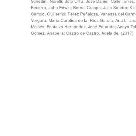
Schettini, Norelli
;
Soto Ortiz, José Daniel
;
Calle Torres,
Becerra, John Edwin
;
Bernal Crespo, Julia Sandra
;
Kle
Campo, Guillermo
;
Pérez Peñaloza, Vanessa del Carm
Vergara, María Carolina de la
;
Ríos García, Ana Lilian
Moisés
;
Fontalvo Hernández, José Eduardo
;
Anaya Ta
Gómez, Anabella
;
Castro de Castro, Adela de,
(
2017
)