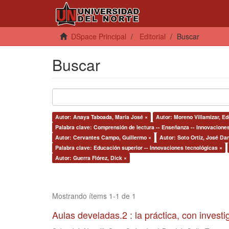
DSpace Principal
Editorial
Buscar
Buscar
Autor: Anaya Taboada, María José ×
Autor: Moreno Villamizar, E
Palabra clave: Comprensión de lectura -- Enseñanza -- Innovacione
Autor: Cervantes Campo, Guillermo ×
Autor: Soto Ortiz, José Dan
Palabra clave: Educación superior -- Innovaciones tecnológicas ×
Autor: Guerra Flórez, Dick ×
Mostrando ítems 1-1 de 1
Aulas develadas.2 : la práctica, con invest