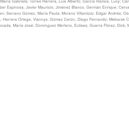
 María Gabriela
;
Torres Herrera, Luis Alberto
;
García Ramos, Lucy
;
Cán
ber Espinosa, Javier Mauricio
;
Jiménez Blanco, Germán Enrique
;
Cerv
en
;
Serrano Gómez, María Paula
;
Moreno Villamizar, Edgar Andrés
;
Os
a
;
Herrera Ortega, Viannys
;
Gómez Cerón, Diego Fernando
;
Mebarak C
boada, María José
;
Domínguez Merlano, Eulises
;
Guerra Flórez, Dick
;