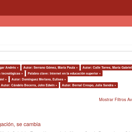
dgar Andrés ×
Autor: Serrano Gómez, María Paula ×
Autor: Calle Torres, María Gabrie
s tecnológicas ×
Palabra clave: Internet en la educación superior ×
iel ×
Autor: Domínguez Merlano, Eulises ×
Autor: Cándelo Becerra, John Edwin ×
Autor: Bernal Crespo, Julia Sandra ×
Mostrar Filtros 
igación, se cambia