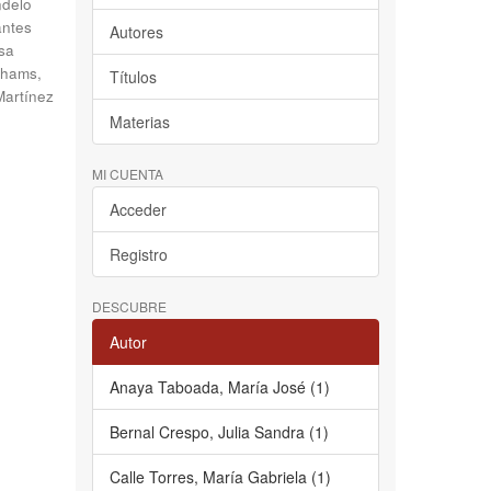
delo
antes
Autores
sa
hams,
Títulos
Martínez
Materias
MI CUENTA
Acceder
Registro
DESCUBRE
Autor
Anaya Taboada, María José (1)
Bernal Crespo, Julia Sandra (1)
Calle Torres, María Gabriela (1)