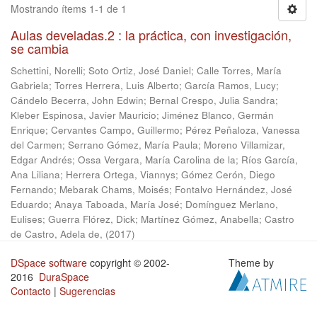
Mostrando ítems 1-1 de 1
Aulas develadas.2 : la práctica, con investigación,
se cambia
Schettini, Norelli
;
Soto Ortiz, José Daniel
;
Calle Torres, María
Gabriela
;
Torres Herrera, Luis Alberto
;
García Ramos, Lucy
;
Cándelo Becerra, John Edwin
;
Bernal Crespo, Julia Sandra
;
Kleber Espinosa, Javier Mauricio
;
Jiménez Blanco, Germán
Enrique
;
Cervantes Campo, Guillermo
;
Pérez Peñaloza, Vanessa
del Carmen
;
Serrano Gómez, María Paula
;
Moreno Villamizar,
Edgar Andrés
;
Ossa Vergara, María Carolina de la
;
Ríos García,
Ana Liliana
;
Herrera Ortega, Viannys
;
Gómez Cerón, Diego
Fernando
;
Mebarak Chams, Moisés
;
Fontalvo Hernández, José
Eduardo
;
Anaya Taboada, María José
;
Domínguez Merlano,
Eulises
;
Guerra Flórez, Dick
;
Martínez Gómez, Anabella
;
Castro
de Castro, Adela de,
(
2017
)
DSpace software
copyright © 2002-
Theme by
2016
DuraSpace
Contacto
|
Sugerencias