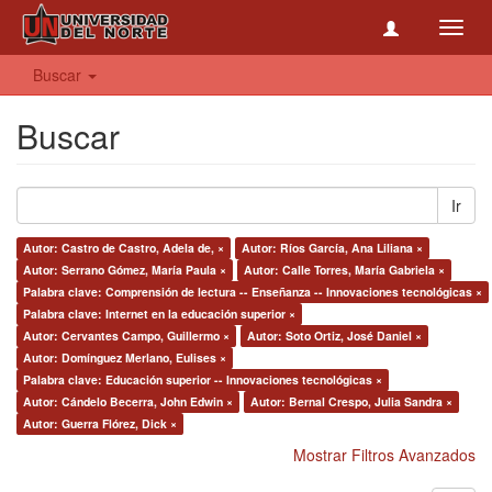
Toggl
navig
Buscar
Buscar
Ir
Autor: Castro de Castro, Adela de, ×
Autor: Ríos García, Ana Liliana ×
Autor: Serrano Gómez, María Paula ×
Autor: Calle Torres, María Gabriela ×
Palabra clave: Comprensión de lectura -- Enseñanza -- Innovaciones tecnológicas ×
Palabra clave: Internet en la educación superior ×
Autor: Cervantes Campo, Guillermo ×
Autor: Soto Ortiz, José Daniel ×
Autor: Domínguez Merlano, Eulises ×
Palabra clave: Educación superior -- Innovaciones tecnológicas ×
Autor: Cándelo Becerra, John Edwin ×
Autor: Bernal Crespo, Julia Sandra ×
Autor: Guerra Flórez, Dick ×
Mostrar Filtros Avanzados