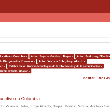
ducativa -- Colombia ×
Autor: Payares Gutiérrez, Mayra ×
Autor: Said Hung, Elías Ma
arte Diazgranados, Fernando ×
Autor: Valencia Cobo, Jorge Alberto ×
er ×
Palabra clave: Nuevas tecnologías de la información y de la comunicación ×
Autor: Brändle, Gaspar ×
Mostrar Filtros 
ducativo en Colombia
ndo
;
Valencia Cobo, Jorge Alberto
;
Borjas, Mónica Patricia
;
Arellano Car