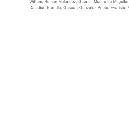
William
;
Román Meléndez, Gabriel
;
Mestre de Mogollón
Daladier
;
Brändle, Gaspar
;
González Prieto, Evaristo
;