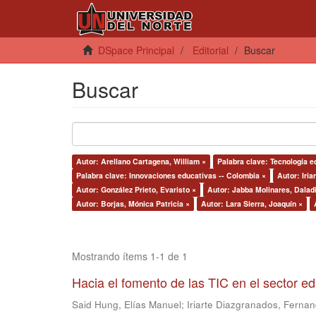
DSpace Principal
Editorial
Buscar
Buscar
Autor: Arellano Cartagena, William ×
Palabra clave: Tecnología e
Palabra clave: Innovaciones educativas -- Colombia ×
Autor: Iri
Autor: González Prieto, Evaristo ×
Autor: Jabba Molinares, Daladi
Autor: Borjas, Mónica Patricia ×
Autor: Lara Sierra, Joaquín ×
Mostrando ítems 1-1 de 1
Hacia el fomento de las TIC en el sector e
Said Hung, Elías Manuel
;
Iriarte Diazgranados, Ferna