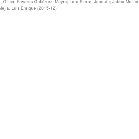
, Gilma
;
Payares Gutiérrez, Mayra
;
Lara Sierra, Joaquín
;
Jabba Molina
Mejía, Luis Enrique
(
2015-12
)