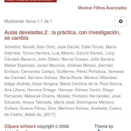
Mostrar Filtros Avanzados
Mostrando ítems 1-1 de 1
Aulas develadas.2 : la práctica, con investigación,
se cambia
Schettini, Norelli
;
Soto Ortiz, José Daniel
;
Calle Torres, María
Gabriela
;
Torres Herrera, Luis Alberto
;
García Ramos, Lucy
;
Cándelo Becerra, John Edwin
;
Bernal Crespo, Julia Sandra
;
Kleber Espinosa, Javier Mauricio
;
Jiménez Blanco, Germán
Enrique
;
Cervantes Campo, Guillermo
;
Pérez Peñaloza, Vanessa
del Carmen
;
Serrano Gómez, María Paula
;
Moreno Villamizar,
Edgar Andrés
;
Ossa Vergara, María Carolina de la
;
Ríos García,
Ana Liliana
;
Herrera Ortega, Viannys
;
Gómez Cerón, Diego
Fernando
;
Mebarak Chams, Moisés
;
Fontalvo Hernández, José
Eduardo
;
Anaya Taboada, María José
;
Domínguez Merlano,
Eulises
;
Guerra Flórez, Dick
;
Martínez Gómez, Anabella
;
Castro
de Castro, Adela de,
(
2017
)
DSpace software
copyright © 2002-
Theme by