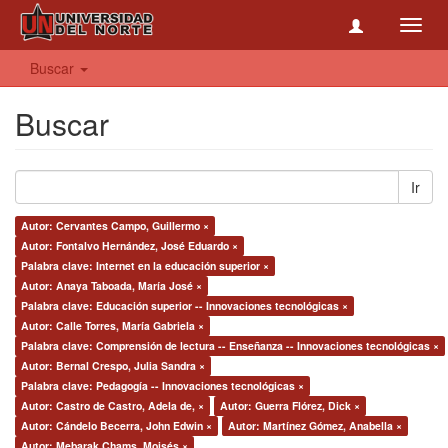
Toggl
navig
Buscar
Buscar
Ir
Autor: Cervantes Campo, Guillermo ×
Autor: Fontalvo Hernández, José Eduardo ×
Palabra clave: Internet en la educación superior ×
Autor: Anaya Taboada, María José ×
Palabra clave: Educación superior -- Innovaciones tecnológicas ×
Autor: Calle Torres, María Gabriela ×
Palabra clave: Comprensión de lectura -- Enseñanza -- Innovaciones tecnológicas ×
Autor: Bernal Crespo, Julia Sandra ×
Palabra clave: Pedagogía -- Innovaciones tecnológicas ×
Autor: Castro de Castro, Adela de, ×
Autor: Guerra Flórez, Dick ×
Autor: Cándelo Becerra, John Edwin ×
Autor: Martínez Gómez, Anabella ×
Autor: Mebarak Chams, Moisés ×