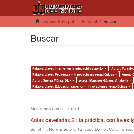
DSpace Principal
Editorial
Buscar
Buscar
Palabra clave: Internet en la educación superior ×
Autor: Fontalv
Palabra clave: Pedagogía -- Innovaciones tecnológicas ×
Autor: C
Autor: Guerra Flórez, Dick ×
Autor: Martínez Gómez, Anabella ×
Palabra clave: Educación superior -- Innovaciones tecnológicas ×
Mostrando ítems 1-1 de 1
Aulas develadas.2 : la práctica, con invest
Schettini, Norelli
;
Soto Ortiz, José Daniel
;
Calle Torres,