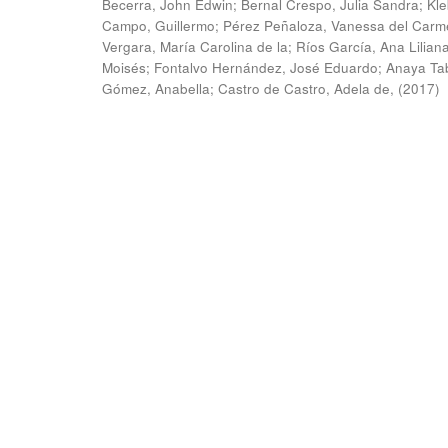
Becerra, John Edwin
;
Bernal Crespo, Julia Sandra
;
Kle
Campo, Guillermo
;
Pérez Peñaloza, Vanessa del Carm
Vergara, María Carolina de la
;
Ríos García, Ana Lilian
Moisés
;
Fontalvo Hernández, José Eduardo
;
Anaya Ta
Gómez, Anabella
;
Castro de Castro, Adela de,
(
2017
)