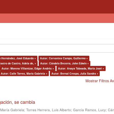
o Hernández, José Eduardo ×
Autor: Cervantes Campo, Guillermo ×
astro de Castro, Adela de, ×
Autor: Cándelo Becerra, John Edwin ×
Autor: Moreno Villamizar, Edgar Andrés ×
Autor: Anaya Taboada, María José ×
Autor: Calle Torres, María Gabriela ×
Autor: Bernal Crespo, Julia Sandra ×
Mostrar Filtros 
igación, se cambia
 María Gabriela
;
Torres Herrera, Luis Alberto
;
García Ramos, Lucy
;
Cán