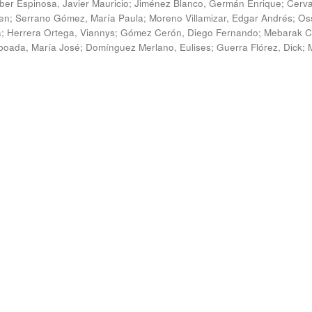
ber Espinosa, Javier Mauricio
;
Jiménez Blanco, Germán Enrique
;
Cerv
en
;
Serrano Gómez, María Paula
;
Moreno Villamizar, Edgar Andrés
;
Os
a
;
Herrera Ortega, Viannys
;
Gómez Cerón, Diego Fernando
;
Mebarak C
boada, María José
;
Domínguez Merlano, Eulises
;
Guerra Flórez, Dick
;