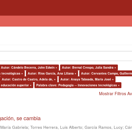
Autor: Cándelo Becerra, John Edwin ×
Autor: Bernal Crespo, Julia Sandra ×
s tecnológicas ×
Autor: Ríos García, Ana Liliana ×
Autor: Cervantes Campo, Guillerm
Autor: Castro de Castro, Adela de, ×
Autor: Anaya Taboada, María José ×
a educación superior ×
Palabra clave: Pedagogía -- Innovaciones tecnológicas ×
Mostrar Filtros 
igación, se cambia
 María Gabriela
;
Torres Herrera, Luis Alberto
;
García Ramos, Lucy
;
Cán