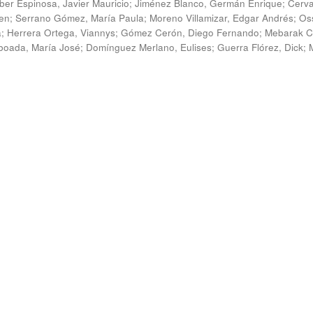
ber Espinosa, Javier Mauricio
;
Jiménez Blanco, Germán Enrique
;
Cerv
en
;
Serrano Gómez, María Paula
;
Moreno Villamizar, Edgar Andrés
;
Os
a
;
Herrera Ortega, Viannys
;
Gómez Cerón, Diego Fernando
;
Mebarak C
boada, María José
;
Domínguez Merlano, Eulises
;
Guerra Flórez, Dick
;