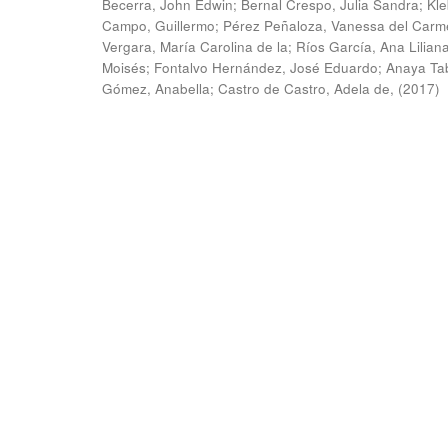
Becerra, John Edwin
;
Bernal Crespo, Julia Sandra
;
Kle
Campo, Guillermo
;
Pérez Peñaloza, Vanessa del Carm
Vergara, María Carolina de la
;
Ríos García, Ana Lilian
Moisés
;
Fontalvo Hernández, José Eduardo
;
Anaya Ta
Gómez, Anabella
;
Castro de Castro, Adela de,
(
2017
)