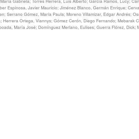
 María Gabriela
;
Torres Herrera, Luis Alberto
;
García Ramos, Lucy
;
Cán
ber Espinosa, Javier Mauricio
;
Jiménez Blanco, Germán Enrique
;
Cerv
en
;
Serrano Gómez, María Paula
;
Moreno Villamizar, Edgar Andrés
;
Os
a
;
Herrera Ortega, Viannys
;
Gómez Cerón, Diego Fernando
;
Mebarak C
boada, María José
;
Domínguez Merlano, Eulises
;
Guerra Flórez, Dick
;