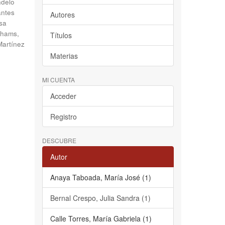
delo
antes
Autores
sa
hams,
Títulos
Martínez
Materias
MI CUENTA
Acceder
Registro
DESCUBRE
Autor
Anaya Taboada, María José (1)
Bernal Crespo, Julia Sandra (1)
Calle Torres, María Gabriela (1)