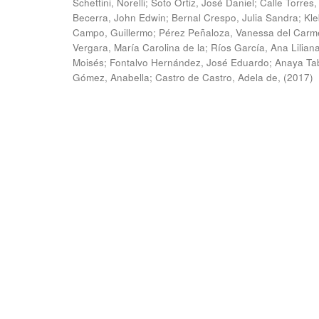
Schettini, Norelli
;
Soto Ortiz, José Daniel
;
Calle Torres,
Becerra, John Edwin
;
Bernal Crespo, Julia Sandra
;
Kle
Campo, Guillermo
;
Pérez Peñaloza, Vanessa del Carm
Vergara, María Carolina de la
;
Ríos García, Ana Lilian
Moisés
;
Fontalvo Hernández, José Eduardo
;
Anaya Ta
Gómez, Anabella
;
Castro de Castro, Adela de,
(
2017
)