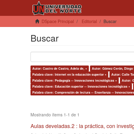
DSpace Principal
Editorial
Buscar
Buscar
Autor: Castro de Castro, Adela de, ×
Autor: Gómez Cerón, Diego 
Palabra clave: Internet en la educación superior ×
Autor: Calle To
Palabra clave: Pedagogía -- Innovaciones tecnológicas ×
Autor: G
Palabra clave: Educación superior -- Innovaciones tecnológicas ×
Palabra clave: Comprensión de lectura -- Enseñanza -- Innovacione
Mostrando ítems 1-1 de 1
Aulas develadas.2 : la práctica, con invest