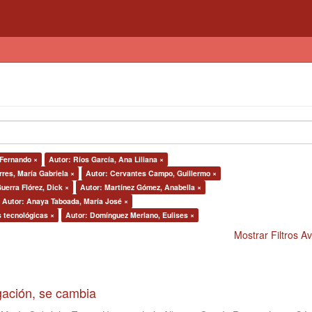
Fernando ×
Autor: Ríos García, Ana Liliana ×
rres, María Gabriela ×
Autor: Cervantes Campo, Guillermo ×
uerra Flórez, Dick ×
Autor: Martínez Gómez, Anabella ×
Autor: Anaya Taboada, María José ×
s tecnológicas ×
Autor: Domínguez Merlano, Eulises ×
Mostrar Filtros 
igación, se cambia