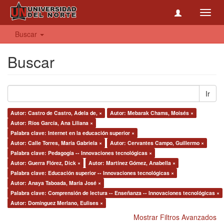
Toggl
navig
Buscar
Buscar
Ir
Autor: Castro de Castro, Adela de, ×
Autor: Mebarak Chams, Moisés ×
Autor: Ríos García, Ana Liliana ×
Palabra clave: Internet en la educación superior ×
Autor: Calle Torres, María Gabriela ×
Autor: Cervantes Campo, Guillermo ×
Palabra clave: Pedagogía -- Innovaciones tecnológicas ×
Autor: Guerra Flórez, Dick ×
Autor: Martínez Gómez, Anabella ×
Palabra clave: Educación superior -- Innovaciones tecnológicas ×
Autor: Anaya Taboada, María José ×
Palabra clave: Comprensión de lectura -- Enseñanza -- Innovaciones tecnológicas ×
Autor: Domínguez Merlano, Eulises ×
Mostrar Filtros Avanzados