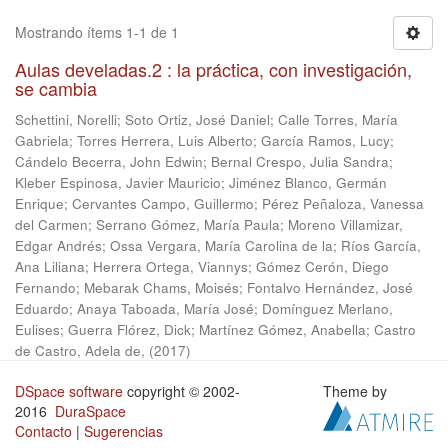
Mostrando ítems 1-1 de 1
Aulas develadas.2 : la práctica, con investigación,
se cambia
Schettini, Norelli
;
Soto Ortiz, José Daniel
;
Calle Torres, María
Gabriela
;
Torres Herrera, Luis Alberto
;
García Ramos, Lucy
;
Cándelo Becerra, John Edwin
;
Bernal Crespo, Julia Sandra
;
Kleber Espinosa, Javier Mauricio
;
Jiménez Blanco, Germán
Enrique
;
Cervantes Campo, Guillermo
;
Pérez Peñaloza, Vanessa
del Carmen
;
Serrano Gómez, María Paula
;
Moreno Villamizar,
Edgar Andrés
;
Ossa Vergara, María Carolina de la
;
Ríos García,
Ana Liliana
;
Herrera Ortega, Viannys
;
Gómez Cerón, Diego
Fernando
;
Mebarak Chams, Moisés
;
Fontalvo Hernández, José
Eduardo
;
Anaya Taboada, María José
;
Domínguez Merlano,
Eulises
;
Guerra Flórez, Dick
;
Martínez Gómez, Anabella
;
Castro
de Castro, Adela de,
(
2017
)
DSpace software
copyright © 2002-
Theme by
2016
DuraSpace
Contacto
|
Sugerencias