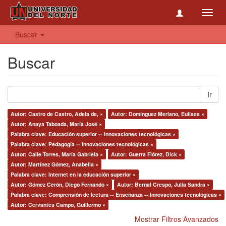
Toggl
navig
Buscar
Buscar
Ir
Autor: Castro de Castro, Adela de, ×
Autor: Domínguez Merlano, Eulises ×
Autor: Anaya Taboada, María José ×
Palabra clave: Educación superior -- Innovaciones tecnológicas ×
Palabra clave: Pedagogía -- Innovaciones tecnológicas ×
Autor: Calle Torres, María Gabriela ×
Autor: Guerra Flórez, Dick ×
Autor: Martínez Gómez, Anabella ×
Palabra clave: Internet en la educación superior ×
Autor: Gómez Cerón, Diego Fernando ×
Autor: Bernal Crespo, Julia Sandra ×
Palabra clave: Comprensión de lectura -- Enseñanza -- Innovaciones tecnológicas ×
Autor: Cervantes Campo, Guillermo ×
Mostrar Filtros Avanzados