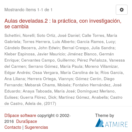
Mostrando ítems 1-1 de 1
Aulas develadas.2 : la práctica, con investigación,
se cambia
Schettini, Norelli
;
Soto Ortiz, José Daniel
;
Calle Torres, María
Gabriela
;
Torres Herrera, Luis Alberto
;
García Ramos, Lucy
;
Cándelo Becerra, John Edwin
;
Bernal Crespo, Julia Sandra
;
Kleber Espinosa, Javier Mauricio
;
Jiménez Blanco, Germán
Enrique
;
Cervantes Campo, Guillermo
;
Pérez Peñaloza, Vanessa
del Carmen
;
Serrano Gómez, María Paula
;
Moreno Villamizar,
Edgar Andrés
;
Ossa Vergara, María Carolina de la
;
Ríos García,
Ana Liliana
;
Herrera Ortega, Viannys
;
Gómez Cerón, Diego
Fernando
;
Mebarak Chams, Moisés
;
Fontalvo Hernández, José
Eduardo
;
Anaya Taboada, María José
;
Domínguez Merlano,
Eulises
;
Guerra Flórez, Dick
;
Martínez Gómez, Anabella
;
Castro
de Castro, Adela de,
(
2017
)
DSpace software
copyright © 2002-
Theme by
2016
DuraSpace
Contacto
|
Sugerencias