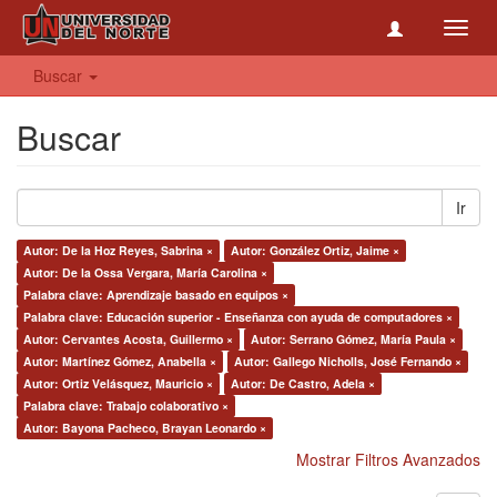
Toggl
navig
Buscar
Buscar
Ir
Autor: De la Hoz Reyes, Sabrina ×
Autor: González Ortiz, Jaime ×
Autor: De la Ossa Vergara, María Carolina ×
Palabra clave: Aprendizaje basado en equipos ×
Palabra clave: Educación superior - Enseñanza con ayuda de computadores ×
Autor: Cervantes Acosta, Guillermo ×
Autor: Serrano Gómez, María Paula ×
Autor: Martínez Gómez, Anabella ×
Autor: Gallego Nicholls, José Fernando ×
Autor: Ortiz Velásquez, Mauricio ×
Autor: De Castro, Adela ×
Palabra clave: Trabajo colaborativo ×
Autor: Bayona Pacheco, Brayan Leonardo ×
Mostrar Filtros Avanzados