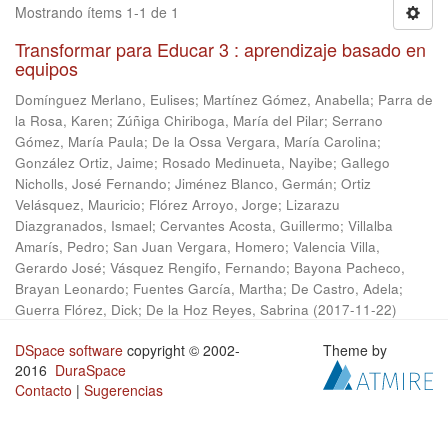
Mostrando ítems 1-1 de 1
Transformar para Educar 3 : aprendizaje basado en
equipos
Domínguez Merlano, Eulises
;
Martínez Gómez, Anabella
;
Parra de
la Rosa, Karen
;
Zúñiga Chiriboga, María del Pilar
;
Serrano
Gómez, María Paula
;
De la Ossa Vergara, María Carolina
;
González Ortiz, Jaime
;
Rosado Medinueta, Nayibe
;
Gallego
Nicholls, José Fernando
;
Jiménez Blanco, Germán
;
Ortiz
Velásquez, Mauricio
;
Flórez Arroyo, Jorge
;
Lizarazu
Diazgranados, Ismael
;
Cervantes Acosta, Guillermo
;
Villalba
Amarís, Pedro
;
San Juan Vergara, Homero
;
Valencia Villa,
Gerardo José
;
Vásquez Rengifo, Fernando
;
Bayona Pacheco,
Brayan Leonardo
;
Fuentes García, Martha
;
De Castro, Adela
;
Guerra Flórez, Dick
;
De la Hoz Reyes, Sabrina
(
2017-11-22
)
DSpace software
copyright © 2002-
Theme by
2016
DuraSpace
Contacto
|
Sugerencias