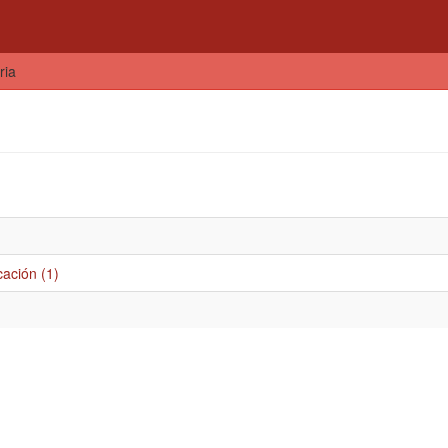
ria
cación (1)