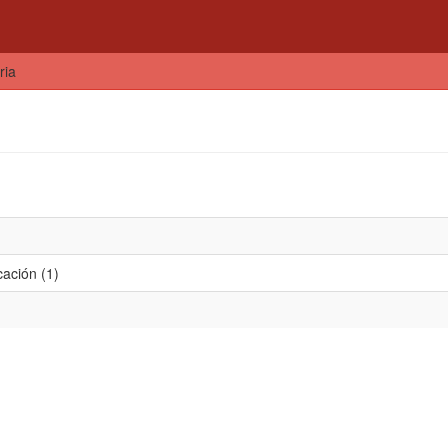
ria
cación (1)