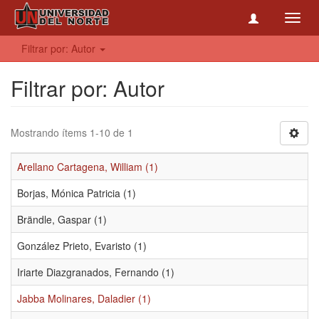
Toggl
navig
Filtrar por: Autor
Filtrar por: Autor
Mostrando ítems 1-10 de 1
Arellano Cartagena, William (1)
Borjas, Mónica Patricia (1)
Brändle, Gaspar (1)
González Prieto, Evaristo (1)
Iriarte Diazgranados, Fernando (1)
Jabba Molinares, Daladier (1)