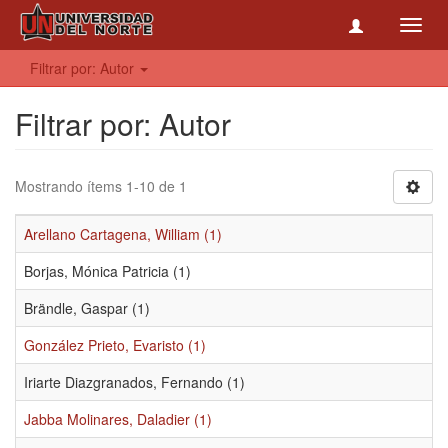
Toggl
navig
Filtrar por: Autor
Filtrar por: Autor
Mostrando ítems 1-10 de 1
Arellano Cartagena, William (1)
Borjas, Mónica Patricia (1)
Brändle, Gaspar (1)
González Prieto, Evaristo (1)
Iriarte Diazgranados, Fernando (1)
Jabba Molinares, Daladier (1)