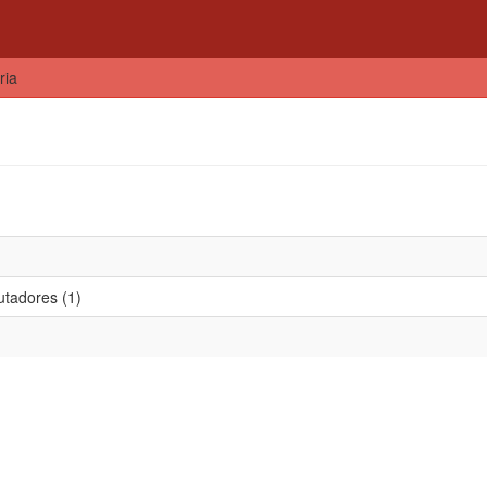
ria
tadores (1)