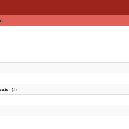
ria
cación (2)