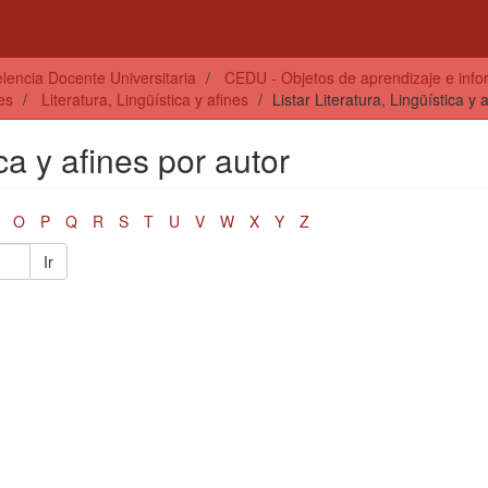
lencia Docente Universitaria
CEDU - Objetos de aprendizaje e info
es
Literatura, Lingüística y afines
Listar Literatura, Lingüística y 
ica y afines por autor
O
P
Q
R
S
T
U
V
W
X
Y
Z
Ir