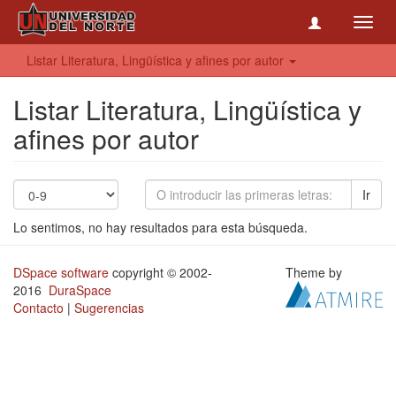
Toggl
navig
Listar Literatura, Lingüística y afines por autor
Listar Literatura, Lingüística y
afines por autor
Ir
Lo sentimos, no hay resultados para esta búsqueda.
DSpace software
copyright © 2002-
Theme by
2016
DuraSpace
Contacto
|
Sugerencias