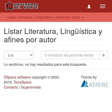
Toggl
navig
Listar Literatura, Lingüística y afines por autor
Listar Literatura, Lingüística y
afines por autor
Ir
Lo sentimos, no hay resultados para esta búsqueda.
DSpace software
copyright © 2002-
Theme by
2016
DuraSpace
Contacto
|
Sugerencias