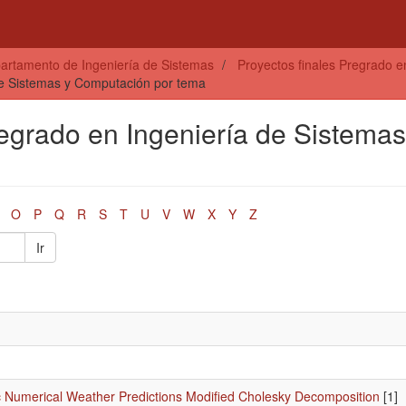
artamento de Ingeniería de Sistemas
Proyectos finales Pregrado 
 de Sistemas y Computación por tema
regrado en Ingeniería de Sistemas
O
P
Q
R
S
T
U
V
W
X
Y
Z
Ir
 Numerical Weather Predictions Modified Cholesky Decomposition
[1]