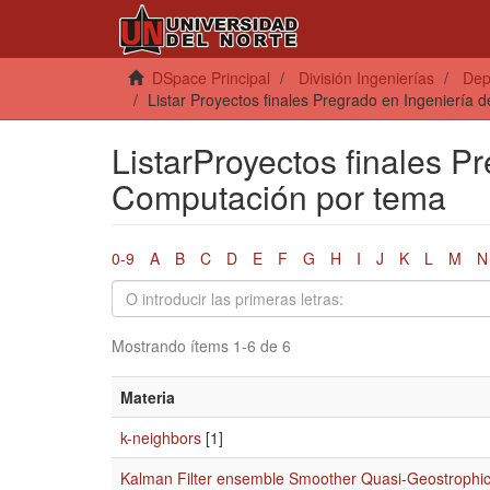
DSpace Principal
División Ingenierías
Dep
Listar Proyectos finales Pregrado en Ingeniería
ListarProyectos finales P
Computación por tema
0-9
A
B
C
D
E
F
G
H
I
J
K
L
M
N
Mostrando ítems 1-6 de 6
Materia
k-neighbors
[1]
Kalman Filter ensemble Smoother Quasi-Geostrophic