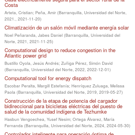
Costa
Arteta, Cristian
;
Peña, Amir
(
Barranquilla, Universidad del Norte,
2021.
,
2021-11-20
)
Climatización de un salón móvil mediante energía solar
Noel Peñaranda, Jabes Daniel
(
Barranquilla, Universidad del
Norte, 2021
,
2021-11-25
)
Computational design to reduce congestion in the
Atlantic power grid
Bustillo Oyola, Jesús Andrés
;
Zuñiga Pérez, Simón David
(
Barranquilla, Universidad del Norte, 2022
,
2022-12-01
)
Computational tool for energy dispatch
Escobar Peralta, Margill Estefanía
;
Henríquez Zuluaga, Melissa
Paola
(
Barranquilla, Universidad del Norte, 2019
,
2019-05-27
)
Construcción de la etapa de potencia del cargador
bidireccional para bicicletas eléctricas del puesto de
salud de la comunidad indígena de Tezhumke
Hasbun Vengoechea, Yusef Nesim
;
Ortega Álvarez, María
Fernanda
(
Barranquilla, Universidad del Norte, 2024
,
2024-05-30
)
Controlador inteligente para operación óptima de