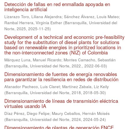
Detección de fallas en red enmallada apoyada en
inteligencia artificial
Lizarazo Toro, Liliana Alejandra
;
Sánchez Álvarez, Louis Mateo
;
Rambal Herrera, Virginia Esther
(
Barranquilla, Universidad del
Norte, 2025
,
2025-11-25
)
Development of a technical and economic pre-feasibility
study for the substitution of diesel plants for solutions
based on renewable energies in prioritized locations in
the non-interconnected zones (NIZ) of Colombia
Márquez Luna, Manuel Ricardo
;
Montes Camacho, Sebastián
(
Barranquilla, Universidad del Norte, 2022.
,
2022-06-03
)
Dimensionamiento de fuentes de energía renovables
para garantizar la resiliencia en redes de distribución
Afanador Pacheco, Luis Claret
;
Martínez Zabala, Liz Keily
(
Barranquilla, Universidad del Norte, 2018
,
2018-05-30
)
Dimensionamiento de líneas de transmisión eléctrica
virtuales usando IA
Díaz Pérez, Diego Felipe
;
Maury Ceballos, Hernán Moisés
(
Barranquilla, Universidad del Norte, 2024
,
2024-05-24
)
Dimensionamiento de plantas de generación FNCE