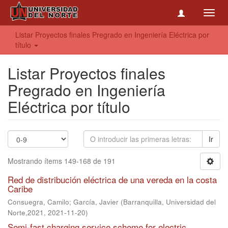
Toggl
navig
Listar Proyectos finales Pregrado en Ingeniería Eléctrica por
título
Listar Proyectos finales
Pregrado en Ingeniería
Eléctrica por título
Ir
Mostrando ítems 149-168 de 191
Red de distribución eléctrica de una vereda en la costa
Caribe
Consuegra, Camilo
;
García, Javier
(
Barranquilla, Universidad del
Norte,2021
,
2021-11-20
)
Semi-fast charging service scheme for electric