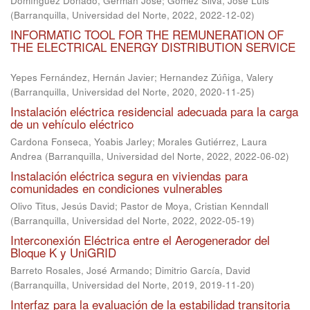
Domínguez Donado, Germán José
;
Gómez Silva, José Luis
(
Barranquilla, Universidad del Norte, 2022
,
2022-12-02
)
INFORMATIC TOOL FOR THE REMUNERATION OF
THE ELECTRICAL ENERGY DISTRIBUTION SERVICE
Yepes Fernández, Hernán Javier
;
Hernandez Zúñiga, Valery
(
Barranquilla, Universidad del Norte, 2020
,
2020-11-25
)
Instalación eléctrica residencial adecuada para la carga
de un vehículo eléctrico
Cardona Fonseca, Yoabis Jarley
;
Morales Gutiérrez, Laura
Andrea
(
Barranquilla, Universidad del Norte, 2022
,
2022-06-02
)
Instalación eléctrica segura en viviendas para
comunidades en condiciones vulnerables
Olivo Titus, Jesús David
;
Pastor de Moya, Cristian Kenndall
(
Barranquilla, Universidad del Norte, 2022
,
2022-05-19
)
Interconexión Eléctrica entre el Aerogenerador del
Bloque K y UniGRID
Barreto Rosales, José Armando
;
Dimitrio García, David
(
Barranquilla, Universidad del Norte, 2019
,
2019-11-20
)
Interfaz para la evaluación de la estabilidad transitoria