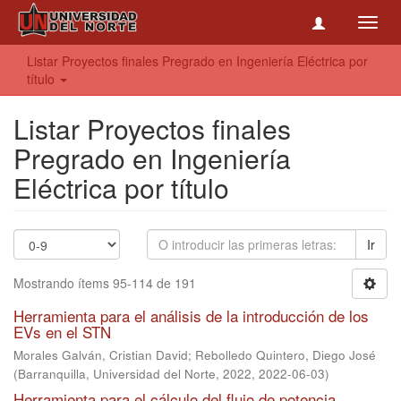
Toggl
navig
Listar Proyectos finales Pregrado en Ingeniería Eléctrica por
título
Listar Proyectos finales
Pregrado en Ingeniería
Eléctrica por título
Ir
Mostrando ítems 95-114 de 191
Herramienta para el análisis de la introducción de los
EVs en el STN
Morales Galván, Cristian David
;
Rebolledo Quintero, Diego José
(
Barranquilla, Universidad del Norte, 2022
,
2022-06-03
)
Herramienta para el cálculo del flujo de potencia