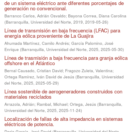
de un sistema eléctrico ante diferentes porcentajes de
generación no convencional.
Barranco Carlos, Adrián Osvaldo
;
Bayona Correa, Diana Carolina
(
Barranquilla, Universidad del Norte, 2019
,
2019-05-26
)
Línea de transmisión en baja frecuencia (LFAC) para
energía eólica proveniente de La Guajira
Ahumada Martínez, Camilo Andrés
;
García Palomino, José
Enrique
(
Barranquilla, Universidad del Norte, 2025
,
2025-05-30
)
Línea de trasmisión a baja frecuencia para granja eólica
offshore en el Atlántico
Bernal Causado, Cristian David
;
Fragozo Zuleta, Valentina
;
Ortega Ramírez, Iván David de Jesús
(
Barranquilla, Universidad
del Norte, 2025
,
2025-05-29
)
Línea sostenible de aerogeneradores construidos con
materiales reciclados
Arrazola, Adrián
;
Rambal, Michael
;
Ortega, Jesús
(
Barranquilla,
Universidad del Norte, 2025
,
2025-11-24
)
Localización de fallas de alta impedancia en sistemas
eléctricos de potencia.
Doria García, José David
(
Barranquilla, Universidad del Norte,