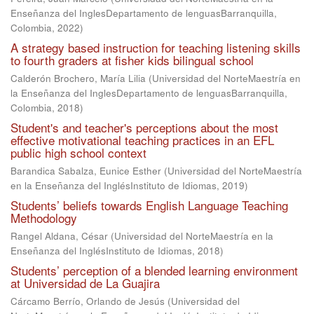
Enseñanza del InglesDepartamento de lenguasBarranquilla,
Colombia
,
2022
)
A strategy based instruction for teaching listening skills
to fourth graders at fisher kids bilingual school
Calderón Brochero, María Lilia
(
Universidad del NorteMaestría en
la Enseñanza del InglesDepartamento de lenguasBarranquilla,
Colombia
,
2018
)
Student's and teacher's perceptions about the most
effective motivational teaching practices in an EFL
public high school context
Barandica Sabalza, Eunice Esther
(
Universidad del NorteMaestría
en la Enseñanza del InglésInstituto de Idiomas
,
2019
)
Students’ beliefs towards English Language Teaching
Methodology
Rangel Aldana, César
(
Universidad del NorteMaestría en la
Enseñanza del InglésInstituto de Idiomas
,
2018
)
Students’ perception of a blended learning environment
at Universidad de La Guajira
Cárcamo Berrío, Orlando de Jesús
(
Universidad del