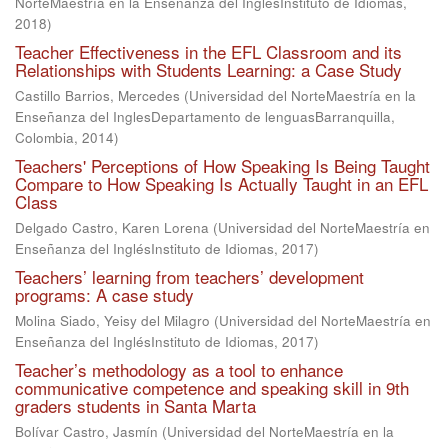
NorteMaestría en la Enseñanza del InglésInstituto de Idiomas
,
2018
)
Teacher Effectiveness in the EFL Classroom and its
Relationships with Students Learning: a Case Study
Castillo Barrios, Mercedes
(
Universidad del NorteMaestría en la
Enseñanza del InglesDepartamento de lenguasBarranquilla,
Colombia
,
2014
)
Teachers' Perceptions of How Speaking Is Being Taught
Compare to How Speaking Is Actually Taught in an EFL
Class
Delgado Castro, Karen Lorena
(
Universidad del NorteMaestría en
Enseñanza del InglésInstituto de Idiomas
,
2017
)
Teachers’ learning from teachers’ development
programs: A case study
Molina Siado, Yeisy del Milagro
(
Universidad del NorteMaestría en
Enseñanza del InglésInstituto de Idiomas
,
2017
)
Teacher’s methodology as a tool to enhance
communicative competence and speaking skill in 9th
graders students in Santa Marta
Bolívar Castro, Jasmín
(
Universidad del NorteMaestría en la