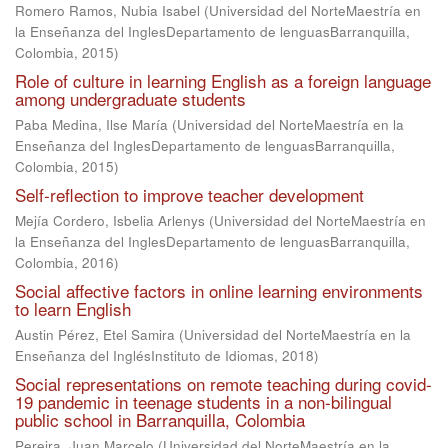
Romero Ramos, Nubia Isabel
(
Universidad del NorteMaestría en
la Enseñanza del InglesDepartamento de lenguasBarranquilla,
Colombia
,
2015
)
Role of culture in learning English as a foreign language
among undergraduate students
Paba Medina, Ilse María
(
Universidad del NorteMaestría en la
Enseñanza del InglesDepartamento de lenguasBarranquilla,
Colombia
,
2015
)
Self-reflection to improve teacher development
Mejía Cordero, Isbelia Arlenys
(
Universidad del NorteMaestría en
la Enseñanza del InglesDepartamento de lenguasBarranquilla,
Colombia
,
2016
)
Social affective factors in online learning environments
to learn English
Austin Pérez, Etel Samira
(
Universidad del NorteMaestría en la
Enseñanza del InglésInstituto de Idiomas
,
2018
)
Social representations on remote teaching during covid-
19 pandemic in teenage students in a non-bilingual
public school in Barranquilla, Colombia
Pereira, Juan Marcelo
(
Universidad del NorteMaestría en la