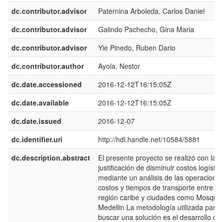
dc.contributor.advisor
Paternina Arboleda, Carlos Daniel
dc.contributor.advisor
Galindo Pachecho, Gina Maria
dc.contributor.advisor
Yie Pinedo, Ruben Dario
dc.contributor.author
Ayola, Nestor
dc.date.accessioned
2016-12-12T16:15:05Z
dc.date.available
2016-12-12T16:15:05Z
dc.date.issued
2016-12-07
dc.identifier.uri
http://hdl.handle.net/10584/5881
dc.description.abstract
El presente proyecto se realizó con la
justificación de disminuir costos logísti
mediante un análisis de las operacione
costos y tiempos de transporte entre la
región caribe y ciudades como Mosque
Medellin La metodología utilizada para
buscar una solución es el desarrollo de