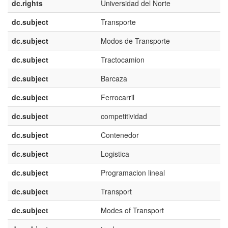
dc.rights
Universidad del Norte
dc.subject
Transporte
dc.subject
Modos de Transporte
dc.subject
Tractocamion
dc.subject
Barcaza
dc.subject
Ferrocarril
dc.subject
competitividad
dc.subject
Contenedor
dc.subject
Logistica
dc.subject
Programacion lineal
dc.subject
Transport
dc.subject
Modes of Transport