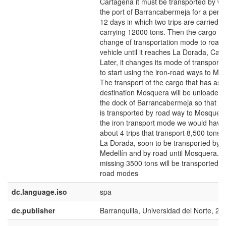
Cartagena it must be transported by wa
the port of Barrancabermeja for a perio
12 days in which two trips are carried
carrying 12000 tons. Then the cargo wil
change of transportation mode to road
vehicle until it reaches La Dorada, Cald
Later, it changes its mode of transport 
to start using the iron-road ways to Med
The transport of the cargo that has as
destination Mosquera will be unloaded 
the dock of Barrancabermeja so that late
is transported by road way to Mosquera
the iron transport mode we would have
about 4 trips that transport 8,500 tons u
La Dorada, soon to be transported by ra
Medellín and by road until Mosquera. 
missing 3500 tons will be transported u
road modes
dc.language.iso
spa
dc.publisher
Barranquilla, Universidad del Norte, 20