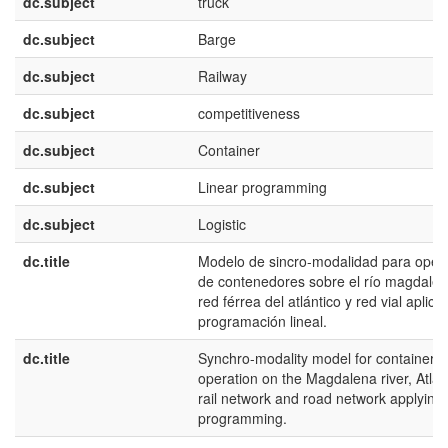
dc.subject
truck
dc.subject
Barge
dc.subject
Railway
dc.subject
competitiveness
dc.subject
Container
dc.subject
Linear programming
dc.subject
Logistic
dc.title
Modelo de sincro-modalidad para oper
de contenedores sobre el río magdalen
red férrea del atlántico y red vial aplic
programación lineal.
dc.title
Synchro-modality model for container
operation on the Magdalena river, Atlan
rail network and road network applying 
programming.