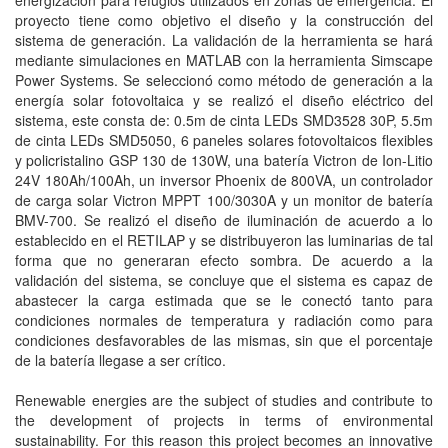
energización para refugios utilizados en zonas de emergencia. El
proyecto tiene como objetivo el diseño y la construcción del
sistema de generación. La validación de la herramienta se hará
mediante simulaciones en MATLAB con la herramienta Simscape
Power Systems. Se seleccionó como método de generación a la
energía solar fotovoltaica y se realizó el diseño eléctrico del
sistema, este consta de: 0.5m de cinta LEDs SMD3528 30P, 5.5m
de cinta LEDs SMD5050, 6 paneles solares fotovoltaicos flexibles
y policristalino GSP 130 de 130W, una batería Victron de Ion-Litio
24V 180Ah/100Ah, un inversor Phoenix de 800VA, un controlador
de carga solar Victron MPPT 100/3030A y un monitor de batería
BMV-700. Se realizó el diseño de iluminación de acuerdo a lo
establecido en el RETILAP y se distribuyeron las luminarias de tal
forma que no generaran efecto sombra. De acuerdo a la
validación del sistema, se concluye que el sistema es capaz de
abastecer la carga estimada que se le conectó tanto para
condiciones normales de temperatura y radiación como para
condiciones desfavorables de las mismas, sin que el porcentaje
de la batería llegase a ser crítico.
Renewable energies are the subject of studies and contribute to
the development of projects in terms of environmental
sustainability. For this reason this project becomes an innovative