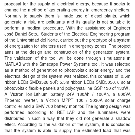
proposal for the supply of electrical energy, because it seeks to
change the method of generating energy in emergency shelters.
Normally to supply them is made use of diesel plants, which
generate a risk, are pollutants and its quality is not suitable to
perform a medical procedure. With the assistance of Engineer
José Daniel Soto., Students of the Electrical Engineering program
of the Universidad del Norte, carried out the prototype of a system
of energization for shelters used in emergency zones. The project
aims at the design and construction of the generation system.
The validation of the tool will be done through simulations in
MATLAB with the Simscape Power Systems tool. It was selected
as a method of generation to photovoltaic solar energy and the
electrical design of the system was realized, this consists of: 0.5m
ribbon LEDs SMD3528 30P, 5.5m ribbon LEDs SMD5050, 6 solar
photovoltaic flexible panels and polycrystalline GSP 130 of 130W ,
A Victron Ion-Lithium battery 24V 180Ah / 100Ah, a 800VA
Phoenix inverter, a Victron MPPT 100 / 3030A solar charge
controller and a BMV-700 battery monitor. The lighting design was
performed according to RETILAP and the luminaires were
distributed in such a way that they did not generate a shadow
effect. According to the validation of the system, it is concluded
that the system is able to supply the estimated load that was