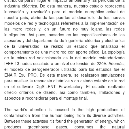
distribuida para mitigar el impacto ambiental y las pérdidas de la
industria eléctrica. De esta manera, nuestro estudio representa
innovación y revolución para el modelo energético actual de
nuestro país, abriendo las puertas al desarrollo de los nuevos
modelos de red y tecnologías referentes a la implementación de
las micro redes y, en un futuro no muy lejano, las redes
inteligentes. Así pues, basados en las especificaciones de los
asesores y del departamento de ingeniería eléctrica y electrónica
de la universidad, se realizó un estudio que analizaba el
comportamiento de una micro red con aporte eólico. La topología
de la micro red seleccionada es la del modelo estandarizado
IEEE 13 nodos escalado a un nivel de tensión de 220V. Además,
el modelo de aerogenerador utilizado para los estudios fue el
ENAIR E30 PRO. De esta manera, se realizaron simulaciones
para analizar la respuesta dinámica y en estado estable de la red
en el software DIgSILENT Powerfactory. El estudio realizado
ofreció criterios de diseño, así como también, limitaciones y
aspectos a reconsiderar para el montaje final.
The world’s attention is focused in the high productions of
contamination from the human being from its diverse activities.
Between these activities it’s found the generation of energy, which
produces greenhouse gases, consumes the natural