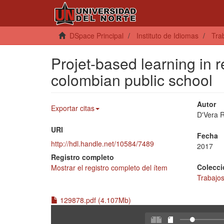
DSpace Principal
Instituto de Idiomas
Tra
Projet-based learning in r
colombian public school
Autor
Exportar citas
D'Vera 
URI
Fecha
http://hdl.handle.net/10584/7489
2017
Registro completo
Colecci
Mostrar el registro completo del ítem
Trabajo
129878.pdf (4.107Mb)