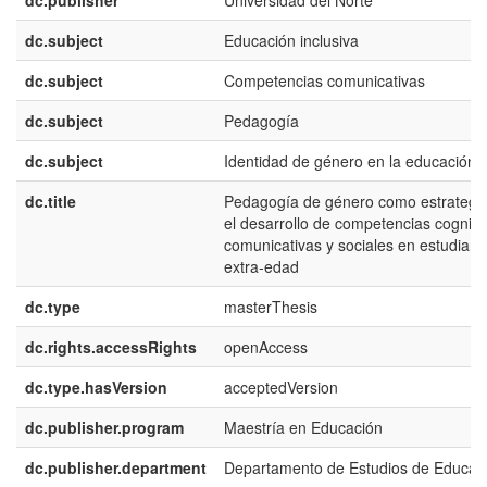
dc.publisher
Universidad del Norte
dc.subject
Educación inclusiva
dc.subject
Competencias comunicativas
dc.subject
Pedagogía
dc.subject
Identidad de género en la educación
dc.title
Pedagogía de género como estrategi
el desarrollo de competencias cognitiv
comunicativas y sociales en estudiant
extra-edad
dc.type
masterThesis
dc.rights.accessRights
openAccess
dc.type.hasVersion
acceptedVersion
dc.publisher.program
Maestría en Educación
dc.publisher.department
Departamento de Estudios de Educac